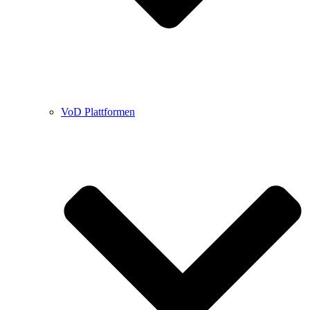
VoD Plattformen