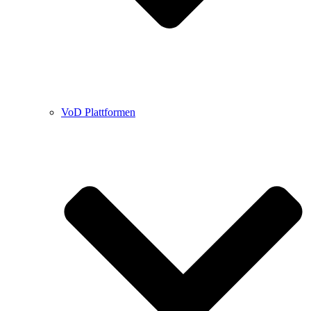
VoD Plattformen