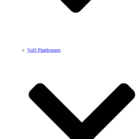
VoD Plattformen