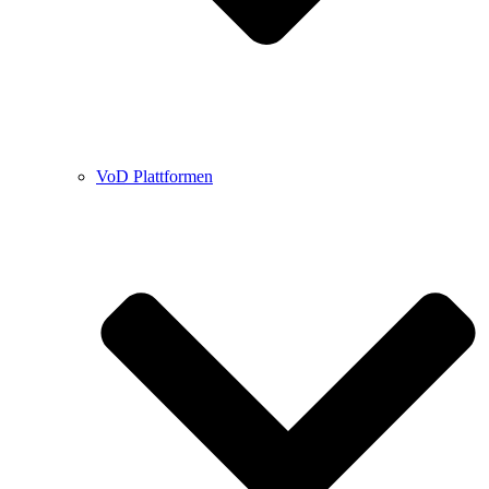
VoD Plattformen