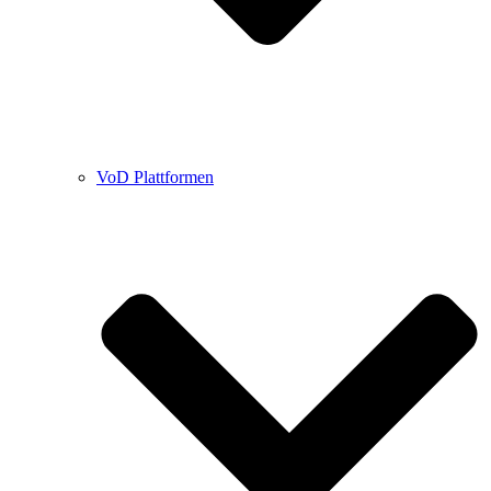
VoD Plattformen