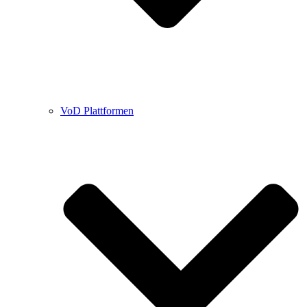
VoD Plattformen