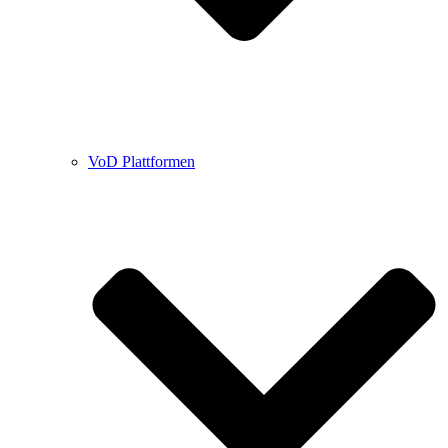
VoD Plattformen