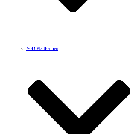
VoD Plattformen