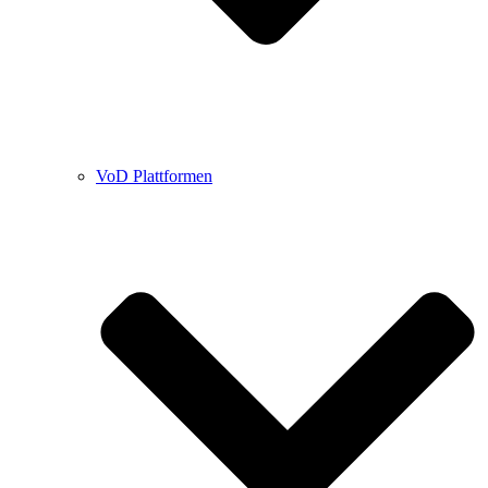
VoD Plattformen