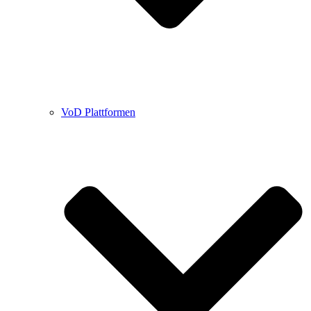
VoD Plattformen