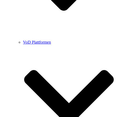
VoD Plattformen