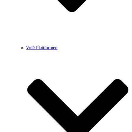
VoD Plattformen