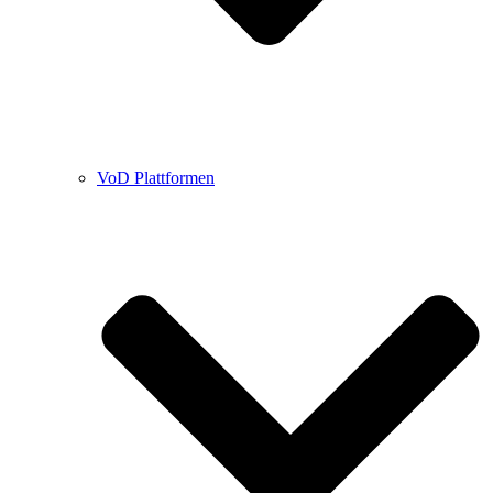
VoD Plattformen