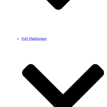
VoD Plattformen