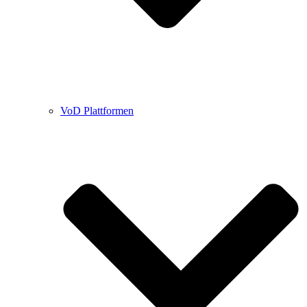
VoD Plattformen