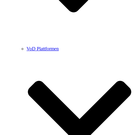
VoD Plattformen