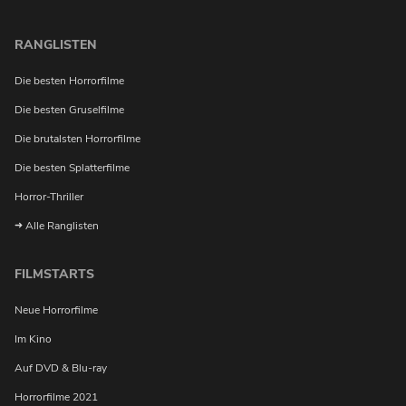
RANGLISTEN
Die besten Horrorfilme
Die besten Gruselfilme
Die brutalsten Horrorfilme
Die besten Splatterfilme
Horror-Thriller
Alle Ranglisten
FILMSTARTS
Neue Horrorfilme
Im Kino
Möchtest du bei Neuigkeiten über Horrorfilme von uns
Auf DVD & Blu-ray
benachrichtigt werden?
Horrorfilme 2021