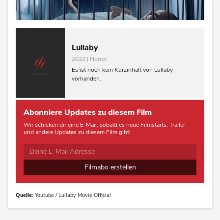
Lullaby
2022 | Horror
Es ist noch kein Kurzinhalt von Lullaby
vorhanden.
Abonniere Updates zu diesem Film
Wir schicken dir eine E-Mail, sobald es neue Filmstarts, Trailer
und andere Updates zu diesem Film gibt!
Filmabo erstellen
Quelle:
Youtube / Lullaby Movie Official