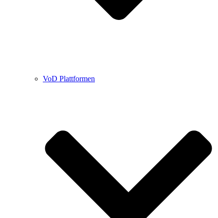
VoD Plattformen