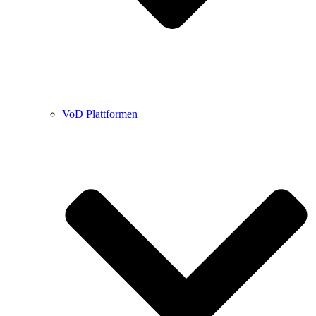
VoD Plattformen