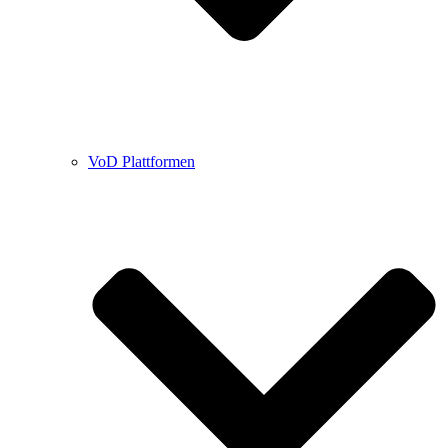
VoD Plattformen