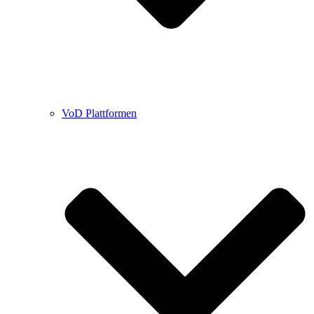
VoD Plattformen