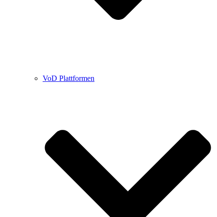
VoD Plattformen