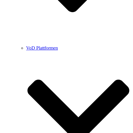
VoD Plattformen