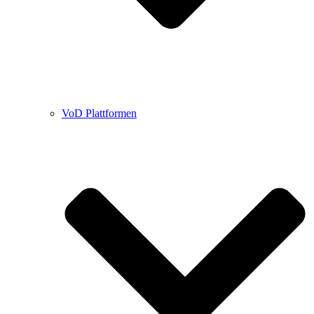
VoD Plattformen