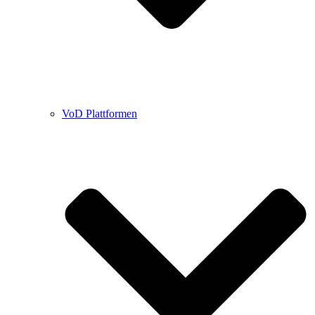
VoD Plattformen