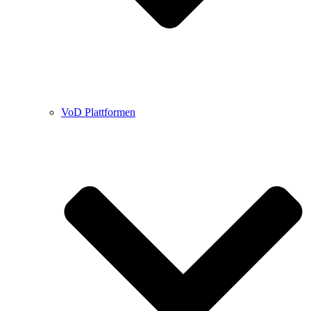
VoD Plattformen