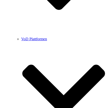
VoD Plattformen