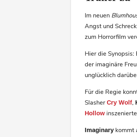
Im neuen
Blumhou
Angst und Schrecke
zum Horrorfilm verö
Hier die Synopsis: 
der imaginäre Freu
unglücklich darüber
Für die Regie kon
Slasher
,
Cry Wolf
inszenierte
Hollow
kommt
Imaginary