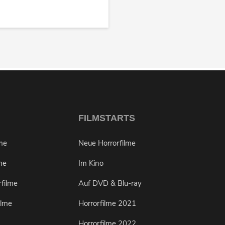
FILMSTARTS
lme
Neue Horrorfilme
me
Im Kino
rfilme
Auf DVD & Blu-ray
ilme
Horrorfilme 2021
Horrorfilme 2022