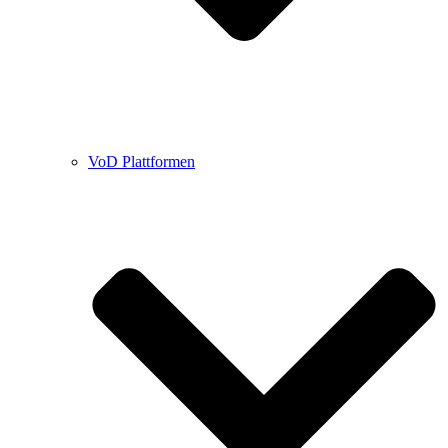
VoD Plattformen