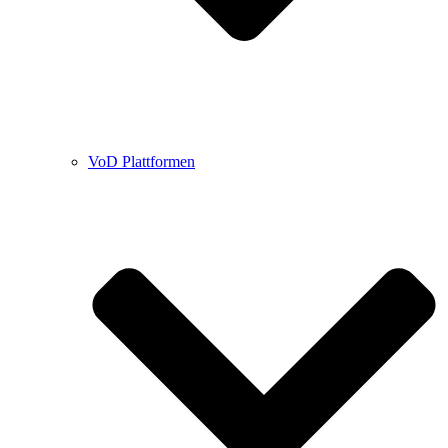
VoD Plattformen