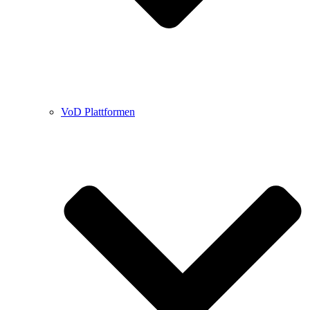
VoD Plattformen