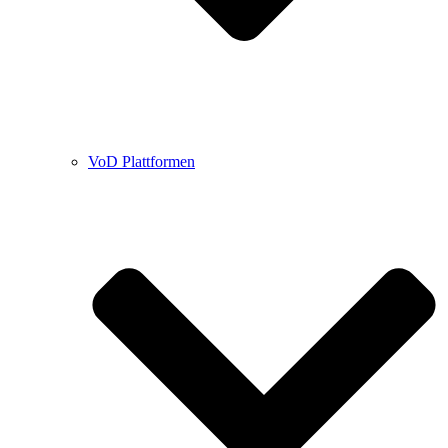
VoD Plattformen