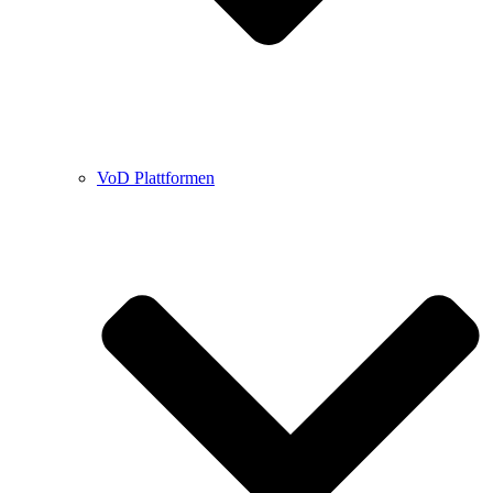
VoD Plattformen