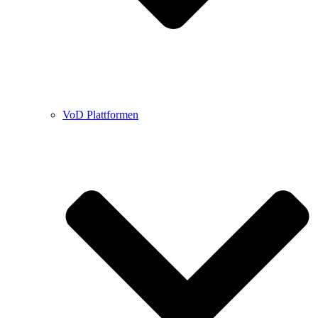
VoD Plattformen