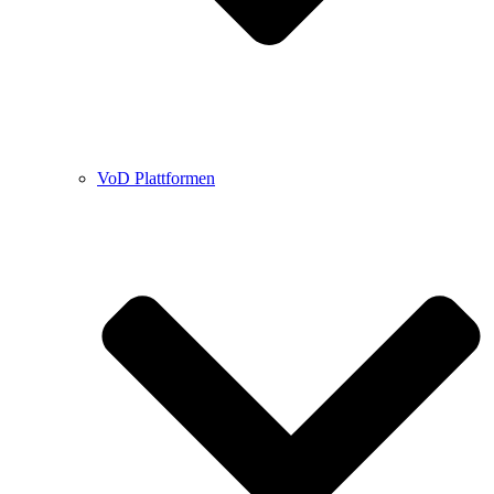
VoD Plattformen