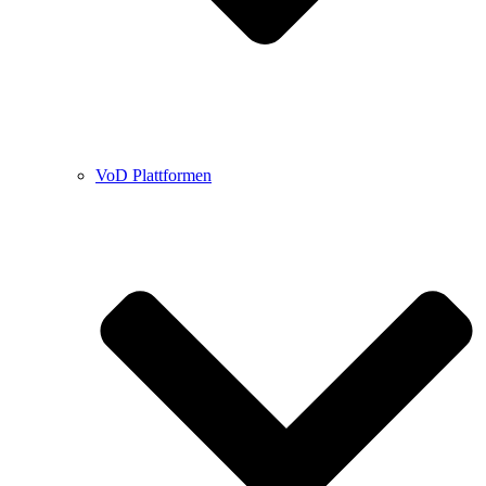
VoD Plattformen