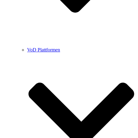
VoD Plattformen