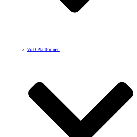
VoD Plattformen