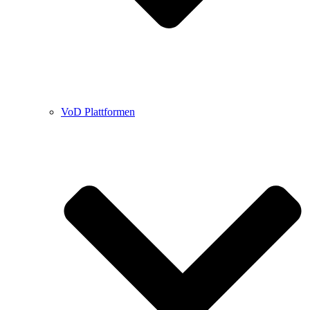
VoD Plattformen