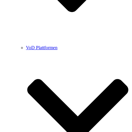
VoD Plattformen