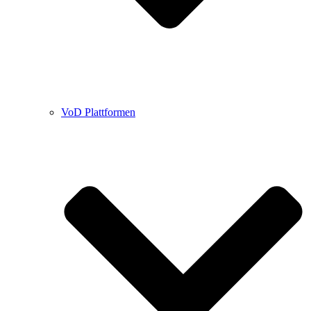
VoD Plattformen