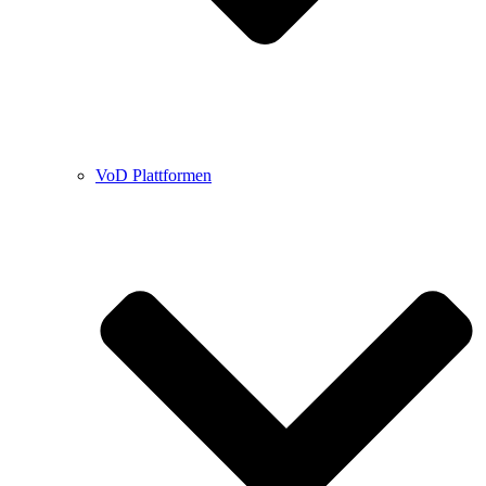
VoD Plattformen