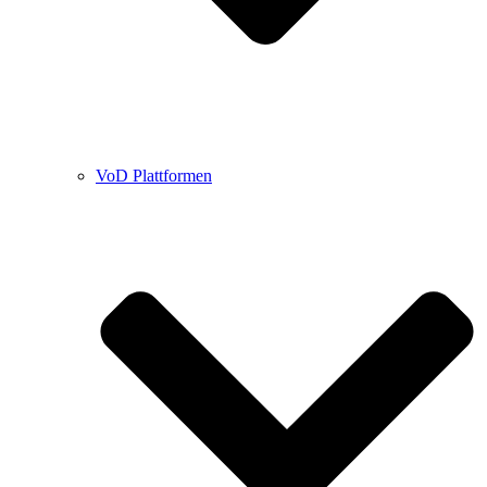
VoD Plattformen