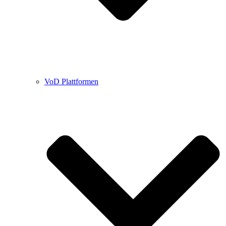
VoD Plattformen