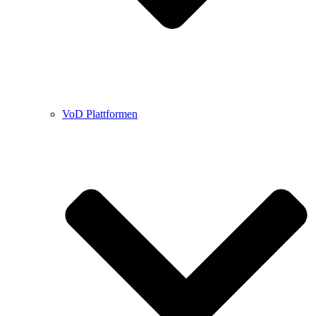
VoD Plattformen