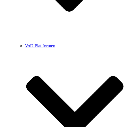
VoD Plattformen