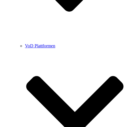
VoD Plattformen