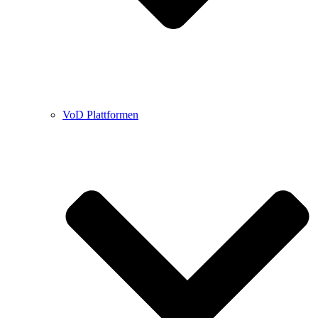
VoD Plattformen