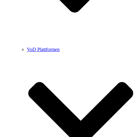
VoD Plattformen