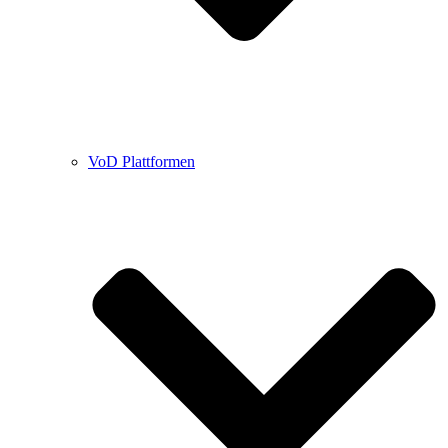
VoD Plattformen